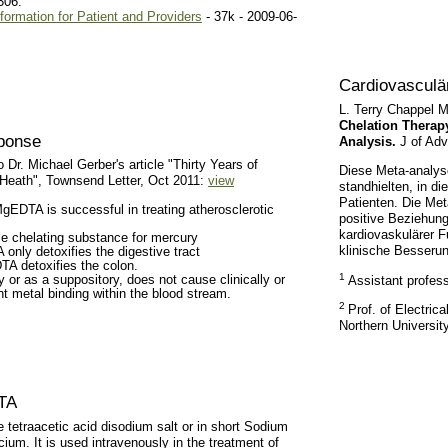
306.
formation for Patient and Providers
- 37k - 2009-06-
Cardiovascul
L. Terry Chappel 
Chelation Therap
sponse
Analysis.
J of Adv
Dr. Michael Gerber's article "Thirty Years of
Diese Meta-analyse 
 Heath", Townsend Letter, Oct 2011:
view
standhielten, in d
Patienten. Die Met
gEDTA is successful in treating atherosclerotic
positive Beziehun
kardiovaskulärer F
le chelating substance for mercury
klinische Besserun
A only detoxifies the digestive tract
TA detoxifies the colon.
1
 or as a suppository, does not cause clinically or
Assistant profess
ant metal binding within the blood stream.
2
Prof. of Electric
Northern Universit
TA
 tetraacetic acid disodium salt or in short Sodium
ium. It is used intravenously in the treatment of