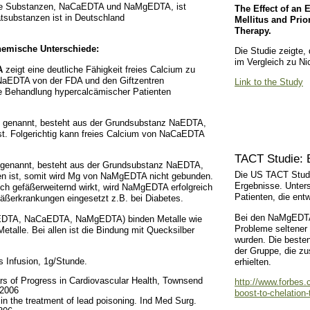
ide Substanzen, NaCaEDTA und NaMgEDTA, ist
The Effect of an
tsubstanzen ist in Deutschland
Mellitus and Prio
Therapy.
emische Unterschiede:
Die Studie zeigte,
im Vergleich zu Nic
A
zeigt eine deutliche Fähigkeit freies Calcium zu
 NaEDTA von der FDA und den Giftzentren
Link to the Study
ie Behandlung hypercalcämischer Patienten
enannt, besteht aus der Grundsubstanz NaEDTA,
st. Folgerichtig kann freies Calcium von NaCaEDTA
TACT Studie: E
enannt, besteht aus der Grundsubstanz NaEDTA,
Die US TACT Studie
n ist, somit wird Mg von NaMgEDTA nicht gebunden.
Ergebnisse. Unters
h gefäßerweiternd wirkt, wird NaMgEDTA erfolgreich
Patienten, die ent
äßerkrankungen eingesetzt z.B. bei Diabetes.
Bei den NaMgEDTA-
aEDTA, NaCaEDTA, NaMgEDTA) binden Metalle wie
Probleme seltener 
talle. Bei allen ist die Bindung mit Quecksilber
wurden. Die besten
der Gruppe, die z
s Infusion, 1g/Stunde.
erhielten.
rs of Progress in Cardiovascular Health, Townsend
http://www.forbes.c
 2006
boost-to-chelation-
n the treatment of lead poisoning. Ind Med Surg.