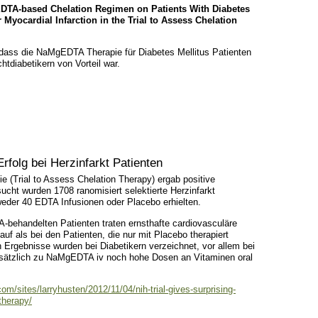
 EDTA-based Chelation Regimen on Patients With Diabetes
r Myocardial Infarction in the Trial to Assess Chelation
 dass die NaMgEDTA Therapie für Diabetes Mellitus Patienten
htdiabetikern von Vorteil war.
rfolg bei Herzinfarkt Patienten
 (Trial to Assess Chelation Therapy) ergab positive
ucht wurden 1708 ranomisiert selektierte Herzinfarkt
weder 40 EDTA Infusionen oder Placebo erhielten.
behandelten Patienten traten ernsthafte cardiovasculäre
auf als bei den Patienten, die nur mit Placebo therapiert
 Ergebnisse wurden bei Diabetikern verzeichnet, vor allem bei
usätzlich zu NaMgEDTA iv noch hohe Dosen an Vitaminen oral
om/sites/larryhusten/2012/11/04/nih-trial-gives-surprising-
therapy/