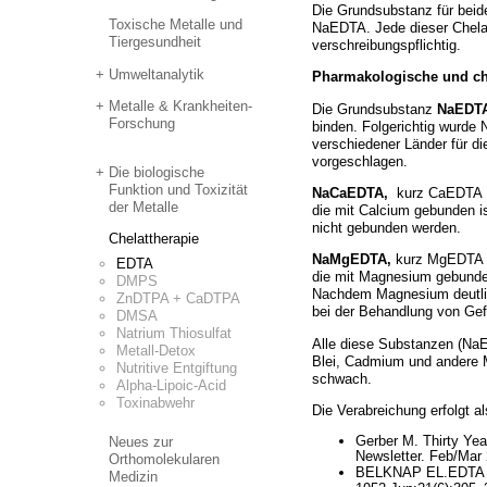
Die Grundsubstanz für be
Toxische Metalle und
NaEDTA. Jede dieser Chela
Tiergesundheit
verschreibungspflichtig.
Umweltanalytik
Pharmakologische und ch
Metalle & Krankheiten-
Die Grundsubstanz
NaEDT
Forschung
binden. Folgerichtig wurde
verschiedener Länder für d
vorgeschlagen.
Die biologische
Funktion und Toxizität
NaCaEDTA,
kurz CaEDTA g
der Metalle
die mit Calcium gebunden i
nicht gebunden werden.
Chelattherapie
NaMgEDTA,
kurz MgEDTA g
EDTA
die mit Magnesium gebunde
DMPS
Nachdem Magnesium deutlic
ZnDTPA + CaDTPA
bei der Behandlung von Gef
DMSA
Natrium Thiosulfat
Alle diese Substanzen (N
Metall-Detox
Blei, Cadmium und andere Me
Nutritive Entgiftung
schwach.
Alpha-Lipoic-Acid
Toxinabwehr
Die Verabreichung erfolgt al
Gerber M. Thirty Yea
Neues zur
Newsletter. Feb/Mar
Orthomolekularen
BELKNAP EL.
EDTA i
Medizin