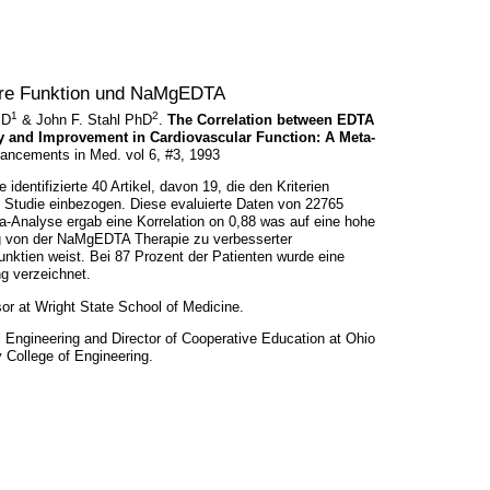
äre Funktion und NaMgEDTA
1
2
MD
& John F. Stahl PhD
.
The Correlation between EDTA
y and Improvement in Cardiovascular Function: A Meta-
ancements in Med. vol 6, #3, 1993
identifizierte 40 Artikel, davon 19, die den Kriterien
ie Studie einbezogen. Diese evaluierte Daten von 22765
a-Analyse ergab eine Korrelation on 0,88 was auf eine hohe
g von der NaMgEDTA Therapie zu verbesserter
unktien weist. Bei 87 Prozent der Patienten wurde eine
g verzeichnet.
or at Wright State School of Medicine.
al Engineering and Director of Cooperative Education at Ohio
y College of Engineering.