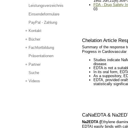
1952 Jun;21(6):305–
FDA - Drug Safety In
Leistungsverzeichnis
03
Einsendeformulare
PayPal - Zahlung
Kontakt
Bücher
Chelation Article Re
Summary of the response to 
Fachfortbildung
Progress in Cardiovascular
Präsentationen
Studies indicate NaM
disease.
Partner
EDTA is not a suitab
In its oral form, EDT
Suche
As a suppository, ED
EDTA, provided orally
Videos
statistically signific
CaNaEDTA & Na2ED
Na2EDTA (
Ethylene diamine
EDTA) easily binds with calc